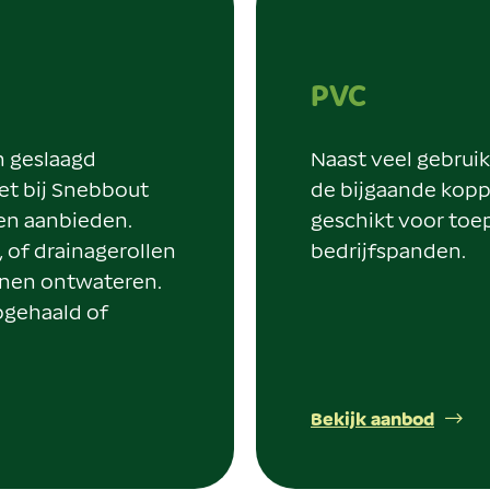
PVC
n geslaagd
Naast veel gebrui
et bij Snebbout
de bijgaande koppe
nen aanbieden.
geschikt voor to
, of drainagerollen
bedrijfspanden.
nnen ontwateren.
pgehaald of
Bekijk aanbod