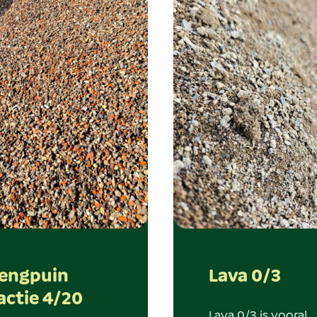
engpuin
Lava 0/3
actie 4/20
Lava 0/3 is vooral