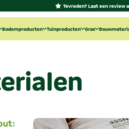
Tevreden? Laat een review a
Bodemproducten
Tuinproducten
Gras
Bouwmateri
rialen
out: