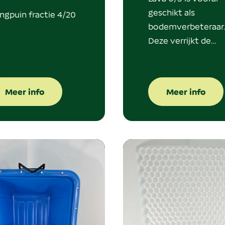
geschikt als
gpuin fractie 4/20
bodemverbeteraar
Deze verrijkt de…
Meer info
Meer info