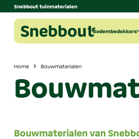
Snebbout tuinmaterialen
Bodembedekkers
Home
Bouwmaterialen
Bouwmate
Bouwmaterialen van Snebb