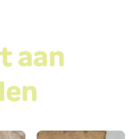
t aan
len