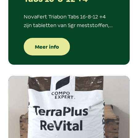
NovaFert Triabon Tabs 16-8-12 +4
zijn tabletten van 5gr meststoffen,…
Meer info