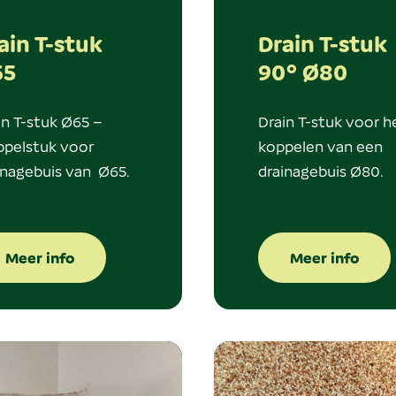
ain T-stuk
Drain T-stuk
65
90° Ø80
in T-stuk Ø65 –
Drain T-stuk voor h
pelstuk voor
koppelen van een
inagebuis van Ø65.
drainagebuis Ø80.
Meer info
Meer info