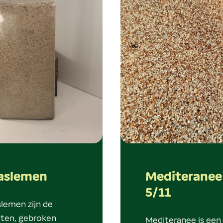
aslemen
Mediteranee
5/11
slemen zijn de
ten, gebroken
Mediteranee is een