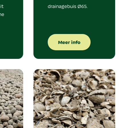
it
drainagebuis Ø65.
ne
Meer info