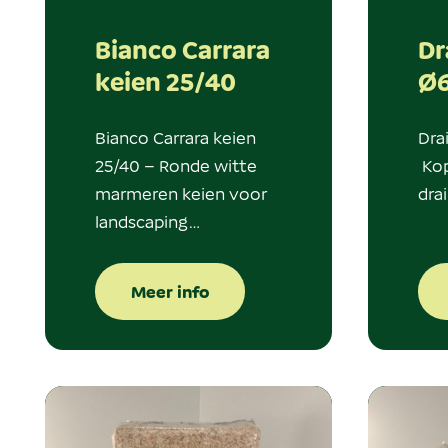
Bianco Carrara
Dr
keien 25/40
Ø
Bianco Carrara keien
Dra
25/40 – Ronde witte
Kop
marmeren keien voor
dra
landscaping…
Meer info