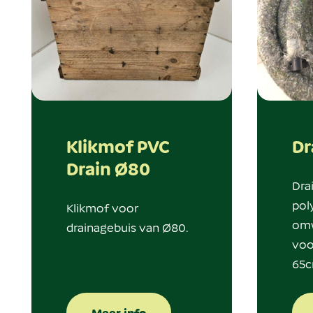
Klikmof PVC
Dr
Drain Ø80
Dra
pol
Klikmof voor
omw
drainagebuis van Ø80.
voo
65c
Meer info