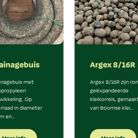
ainagebuis
Argex 8/16R
inagebuis met
Argex 8/16R zijn ro
ypropyleen
geëxpandeerde
ikkeling. Op
kleikorrels, gemaak
rraad in diameter
van Boomse klei…
m en…
Meer info
Meer info