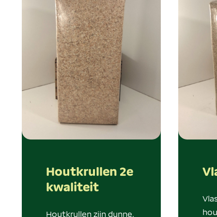
Houtkrullen 2e
Vl
kwaliteit
Vla
hou
Houtkrullen zijn dunne,