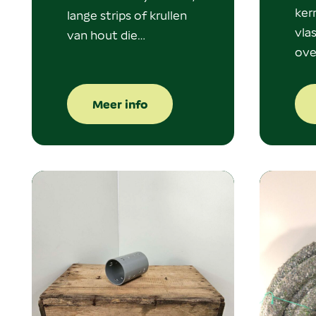
ker
lange strips of krullen
vla
van hout die…
ove
Meer info