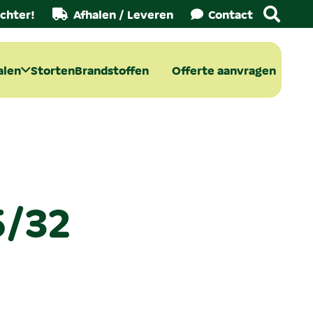
chter!
Afhalen / Leveren
Contact
alen
Storten
Brandstoffen
Offerte aanvragen
6/32