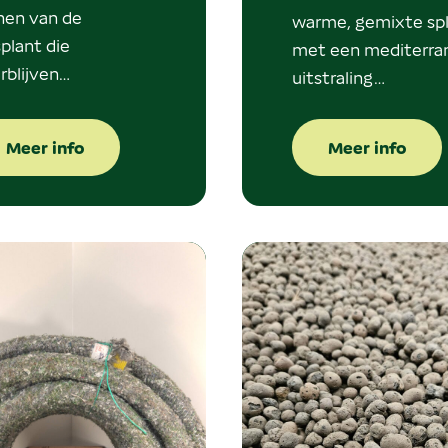
nen van de
warme, gemixte spl
splant die
met een mediterra
rblijven…
uitstraling…
Meer info
Meer info