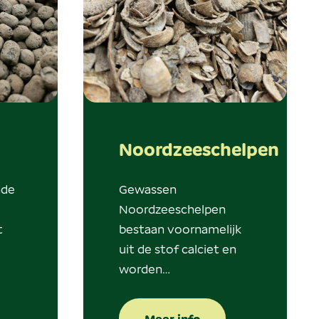
Noordzeeschelpen
nde
Gewassen
Noordzeeschelpen
t
bestaan voornamelijk
uit de stof calciet en
worden…
Meer info