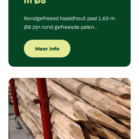
m Ø8
Rondgefreesd Naaldhout paal 1,60 m
Ø8 zijn rond gefreesde palen…
Meer info