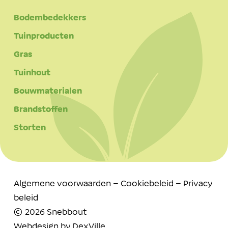
Bodembedekkers
Tuinproducten
Gras
Tuinhout
Bouwmaterialen
Brandstoffen
Storten
Algemene voorwaarden
–
Cookiebeleid
–
Privacy
beleid
© 2026 Snebbout
Webdesign by
DexVille