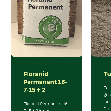
Floranid
Tu
Permanent 16-
Tui
7-15 + 2
geb
luc
Floranid Permanent 16-
Doo
7-15 + 2 is een