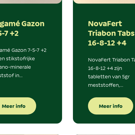
gamé Gazon
NovaFert
5-7 +2
Triabon Tabs
16-8-12 +4
amé Gazon 7-5-7 +2
en stikstofrijke
NovaFert Triabon T
ano-minerale
16-8-12 +4 zijn
tstof in…
tabletten van 5gr
meststoffen,…
Meer info
Meer info