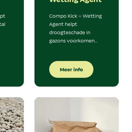
lpt
Compo Kick – Wetting
al
Agent helpt
droogteschade in
gazons voorkomen…
Meer info